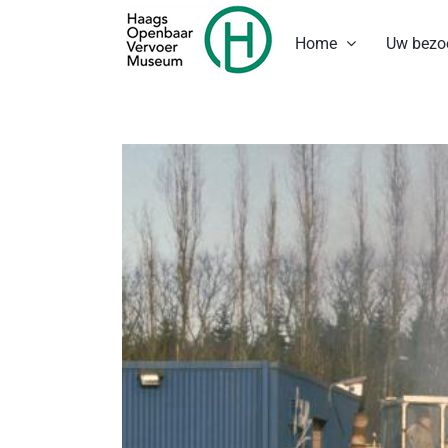
Ga
naar
Home
Uw bezo
inhoud