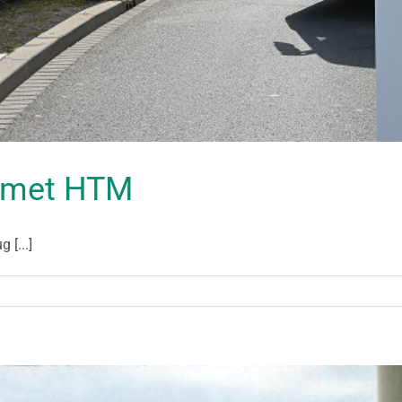
r met HTM
 [...]