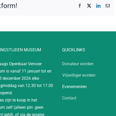
atform!
Facebook
X
LinkedIn
E-
mai
INGSTIJDEN MUSEUM
QUICKLINKS
aags Openbaar Vervoer
Donateur worden
m is vanaf 11 januari tot en
Vrijwilliger worden
3 december 2026 elke
gmiddag van 12.30 tot 17.00
Evenementen
eopend.
Contact
es zijn te koop in het
m zelf (alleen pin: geen
t geld), of via de groene