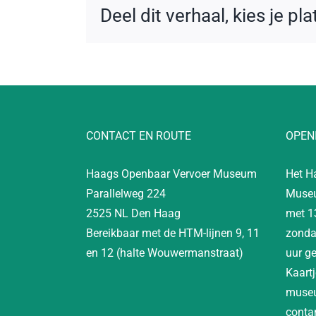
Deel dit verhaal, kies je pl
CONTACT EN ROUTE
OPEN
Haags Openbaar Vervoer Museum
Het H
Parallelweg 224
Museu
2525 NL Den Haag
met 1
Bereikbaar met de HTM-lijnen 9, 11
zonda
en 12 (halte Wouwermanstraat)
uur g
Kaartj
museu
contan