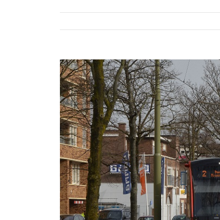
Bekijk
grotere
afbeelding