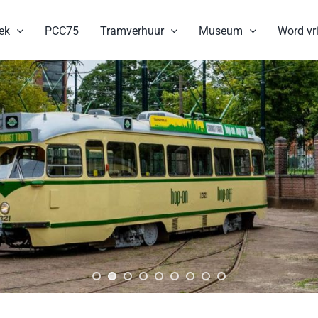
ek
PCC75
Tramverhuur
Museum
Word vri