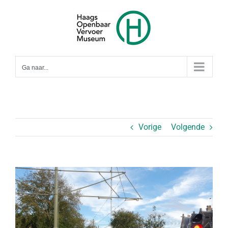
Ga
naar
inhoud
Ga naar...
Vorige
Volgende
Bekijk
grotere
afbeelding