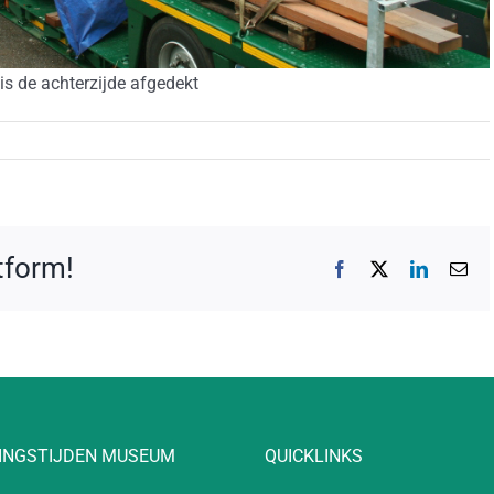
 is de achterzijde afgedekt
atform!
Facebook
X
LinkedIn
E-
mai
INGSTIJDEN MUSEUM
QUICKLINKS