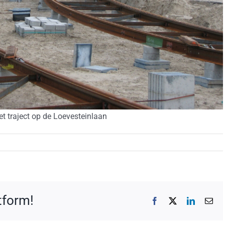
t traject op de Loevesteinlaan
atform!
Facebook
X
LinkedIn
E-
mai