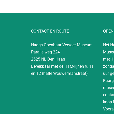
CONTACT EN ROUTE
OPEN
Haags Openbaar Vervoer Museum
Het H
Parallelweg 224
Museu
2525 NL Den Haag
met 1
Bereikbaar met de HTM-lijnen 9, 11
zonda
en 12 (halte Wouwermanstraat)
uur g
Kaartj
museu
contan
knop 
Vooraf