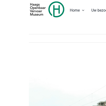
Ga
naar
Home
Uw bezo
inhoud
Bekijk
grotere
afbeelding