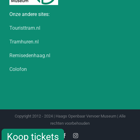
Onze andere sites:
Touristtram.nl
Tramhuren.nl
Remisedenhaag.nl
Colofon
Copyright 2012 - 2024 | Haags Openbaar Vervoer Museum | Alle
rechten voorbehouden
Koop tickets
Koop tickets
Facebook
Instagram