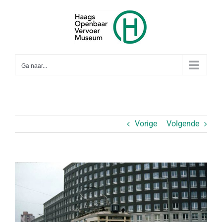
Ga
naar
inhoud
Ga naar...
Vorige
Volgende
Bekijk
grotere
afbeelding