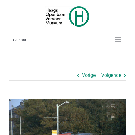
Ga
naar
inhoud
Ga naar...
Vorige
Volgende
Bekijk
grotere
afbeelding