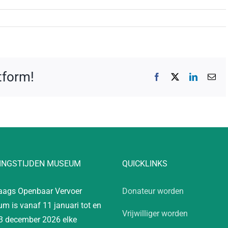
atform!
Facebook
X
LinkedIn
E-
mai
INGSTIJDEN MUSEUM
QUICKLINKS
aags Openbaar Vervoer
Donateur worden
m is vanaf 11 januari tot en
Vrijwilliger worden
3 december 2026 elke