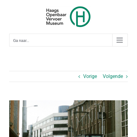
Ga
naar
inhoud
Ga naar...
Vorige
Volgende
Bekijk
grotere
afbeelding