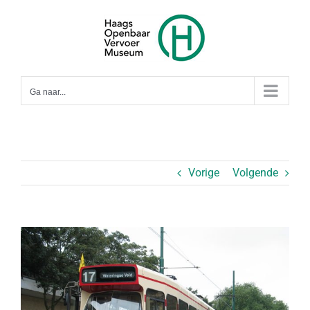
Ga
naar
inhoud
Ga naar...
Vorige
Volgende
Bekijk
grotere
afbeelding