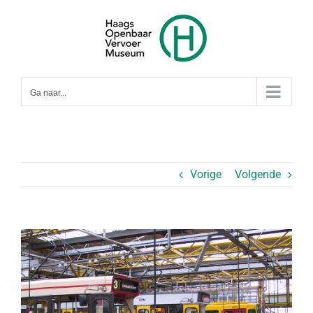
Ga
naar
inhoud
Ga naar...
Vorige
Volgende
Bekijk
grotere
afbeelding