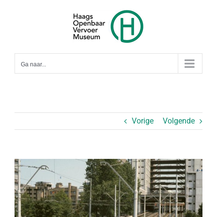
Ga
naar
inhoud
Ga naar...
Vorige
Volgende
Bekijk
grotere
afbeelding