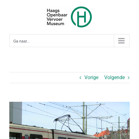
Ga
naar
inhoud
Ga naar...
Vorige
Volgende
Bekijk
grotere
afbeelding