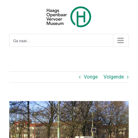
Ga
naar
inhoud
Ga naar...
Vorige
Volgende
Bekijk
grotere
afbeelding