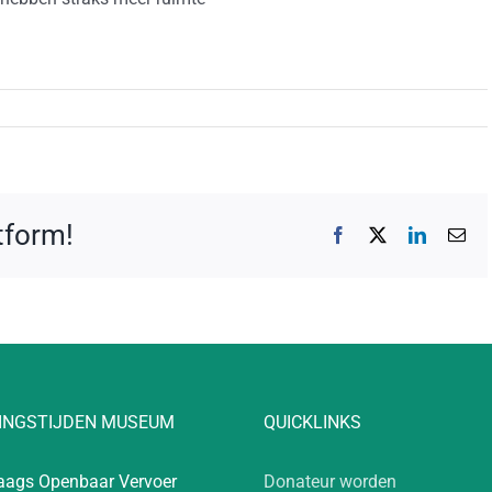
atform!
Facebook
X
LinkedIn
E-
mai
INGSTIJDEN MUSEUM
QUICKLINKS
aags Openbaar Vervoer
Donateur worden