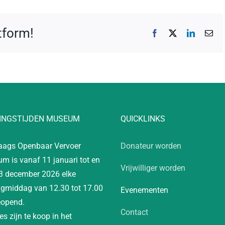
atform!
Facebook
X
LinkedIn
E-
mai
INGSTIJDEN MUSEUM
QUICKLINKS
aags Openbaar Vervoer
Donateur worden
m is vanaf 11 januari tot en
Vrijwilliger worden
3 december 2026 elke
gmiddag van 12.30 tot 17.00
Evenementen
eopend.
Contact
es zijn te koop in het