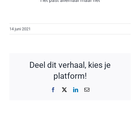
Het past allemaal maar net
14 juni 2021
Deel dit verhaal, kies je
platform!
Facebook
X
LinkedIn
E-
mail