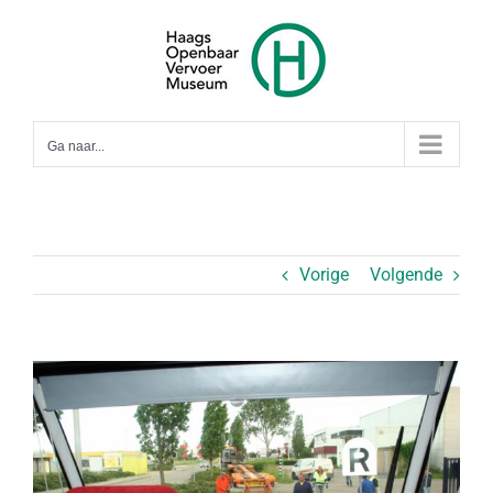
Ga
naar
inhoud
Ga naar...
Vorige
Volgende
Bekijk
grotere
afbeelding