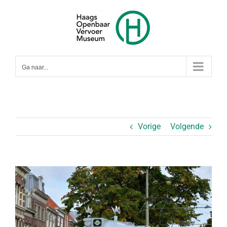
Ga
naar
inhoud
Ga naar...
Vorige
Volgende
Bekijk
grotere
afbeelding