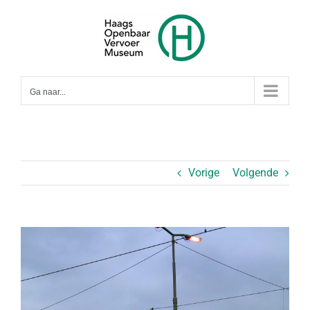
Ga
naar
inhoud
Ga naar...
Vorige
Volgende
Bekijk
grotere
afbeelding