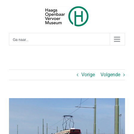
Ga
naar
inhoud
Ga naar...
Vorige
Volgende
Bekijk
grotere
afbeelding