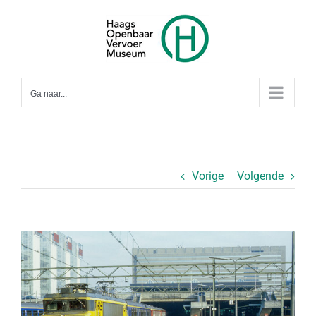
Ga
naar
inhoud
Ga naar...
Vorige
Volgende
Bekijk
grotere
afbeelding