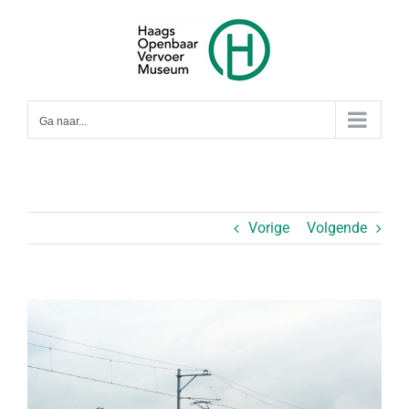
Ga
naar
inhoud
Ga naar...
Vorige
Volgende
Bekijk
grotere
afbeelding