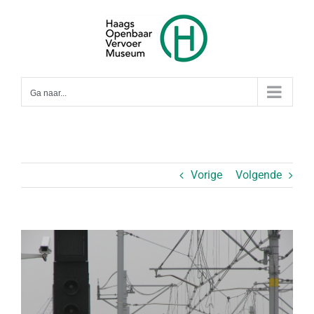
Ga
naar
inhoud
Ga naar...
Vorige
Volgende
Bekijk
grotere
afbeelding