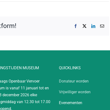
atform!
Facebook
X
LinkedIn
E-
mai
INGSTIJDEN MUSEUM
QUICKLINKS
aags Openbaar Vervoer
Donateur worden
m is vanaf 11 januari tot en
Vrijwilliger worden
3 december 2026 elke
gmiddag van 12.30 tot 17.00
Evenementen
eopend.