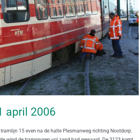
01 april 2006
tramlijn 15 even na de halte Plesmanweg richting Nootdorp.
harde wind de tramsporen vol zand had gewaaid. De 3123 komt