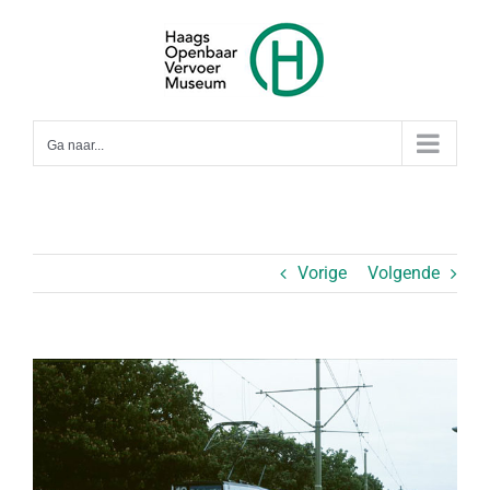
Ga
naar
inhoud
Ga naar...
Vorige
Volgende
Bekijk
grotere
afbeelding