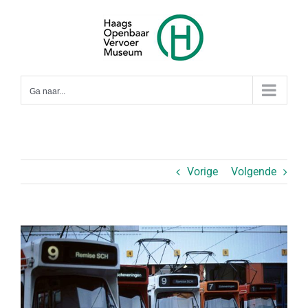
Ga
naar
inhoud
Ga naar...
Vorige
Volgende
Bekijk
grotere
afbeelding