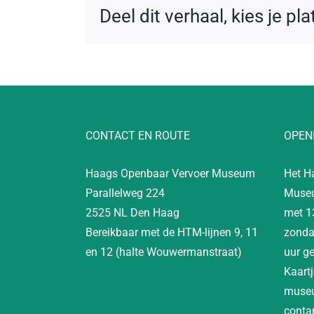
Deel dit verhaal, kies je pl
CONTACT EN ROUTE
OPEN
Haags Openbaar Vervoer Museum
Het H
Parallelweg 224
Museu
2525 NL Den Haag
met 1
Bereikbaar met de HTM-lijnen 9, 11
zonda
en 12 (halte Wouwermanstraat)
uur g
Kaartj
museu
contan