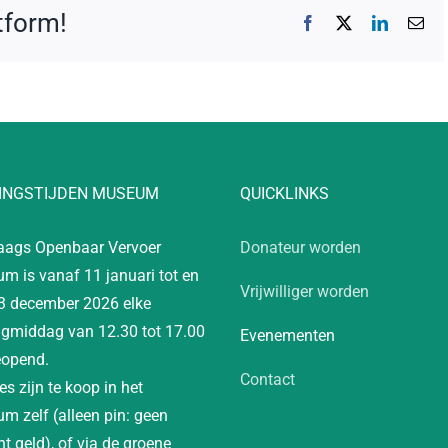
atform!
Facebook
X
LinkedIn
E-
mai
INGSTIJDEN MUSEUM
QUICKLINKS
aags Openbaar Vervoer
Donateur worden
m is vanaf 11 januari tot en
Vrijwilliger worden
3 december 2026 elke
gmiddag van 12.30 tot 17.00
Evenementen
eopend.
Contact
es zijn te koop in het
m zelf (alleen pin: geen
t geld), of via de groene