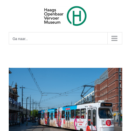
Ga
naar
inhoud
Ga naar...