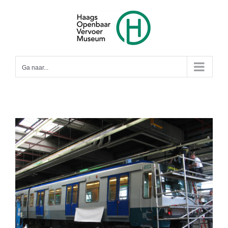
Ga
naar
inhoud
Ga naar...