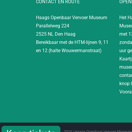
CONTACT EN ROUTE
OPEN
Haags Openbaar Vervoer Museum
Het H
Parallelweg 224
Museu
2525 NL Den Haag
met 1
Bereikbaar met de HTM-lijnen 9, 11
zonda
en 12 (halte Wouwermanstraat)
uur g
Kaartj
museu
contan
knop 
Vooraf
Copyright 2012 - 2024 | Haags Openbaar Vervoer Museum 