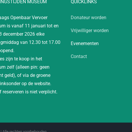
INGSTIJDEN MUSEUM
QUICKLINKS
aags Openbaar Vervoer
Donateur worden
m is vanaf 11 januari tot en
Vrijwilliger worden
3 december 2026 elke
gmiddag van 12.30 tot 17.00
Evenementen
eopend.
Contact
es zijn te koop in het
m zelf (alleen pin: geen
t geld), of via de groene
linksonder op de website.
 reserveren is niet verplicht.
| Alle rechten voorbehouden