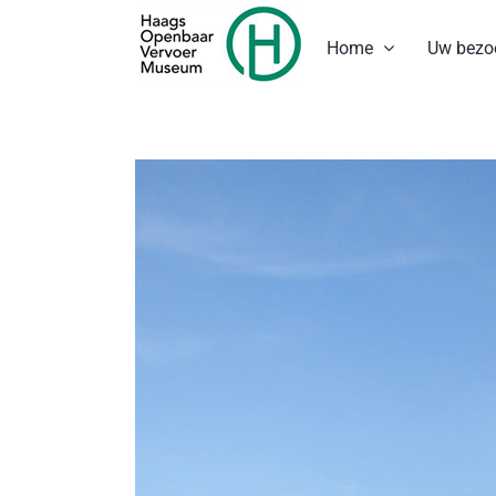
Ga
naar
Home
Uw bezo
inhoud