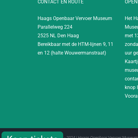
CONTACT EN ROUTE
OPEN
Haags Openbaar Vervoer Museum
Het H
Parallelweg 224
Museu
2525 NL Den Haag
met 1
Bereikbaar met de HTM-lijnen 9, 11
zonda
en 12 (halte Wouwermanstraat)
uur g
Kaartj
museu
contan
knop 
Vooraf
Copyright 2012 - 2024 | Haags Openbaar Vervoer Museum 