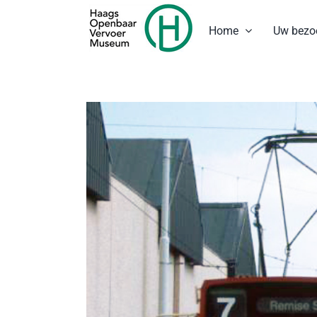
Ga
naar
Home
Uw bezo
inhoud