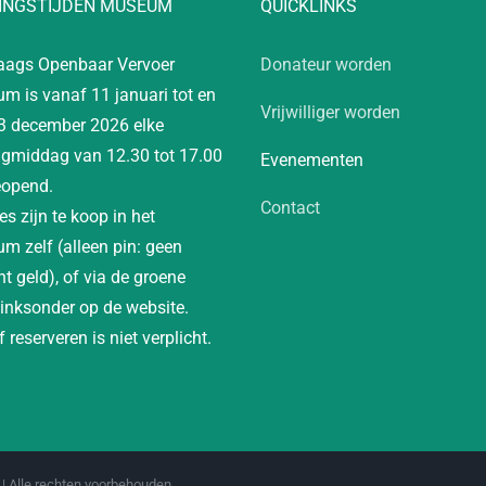
INGSTIJDEN MUSEUM
QUICKLINKS
aags Openbaar Vervoer
Donateur worden
m is vanaf 11 januari tot en
Vrijwilliger worden
3 december 2026 elke
gmiddag van 12.30 tot 17.00
Evenementen
eopend.
Contact
es zijn te koop in het
m zelf (alleen pin: geen
t geld), of via de groene
linksonder op de website.
 reserveren is niet verplicht.
| Alle rechten voorbehouden