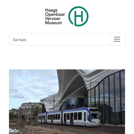
Ga
naar
inhoud
Ga naar...