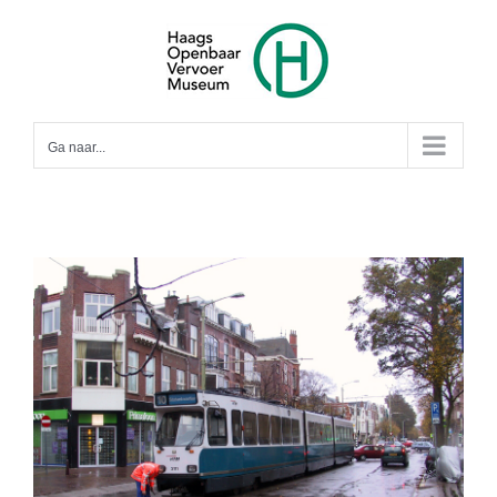
Ga
naar
inhoud
Ga naar...