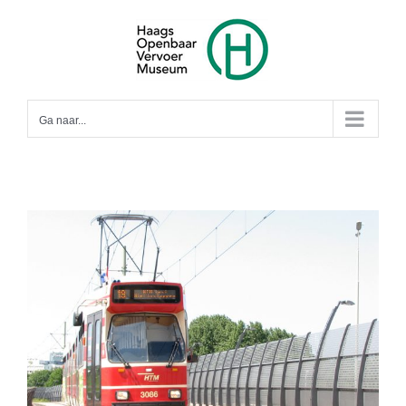
Ga
naar
inhoud
Ga naar...