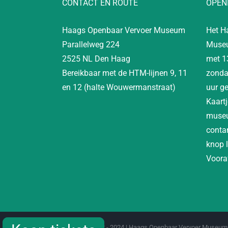
CONTACT EN ROUTE
OPEN
Haags Openbaar Vervoer Museum
Het H
Parallelweg 224
Museu
2525 NL Den Haag
met 1
Bereikbaar met de HTM-lijnen 9, 11
zonda
en 12 (halte Wouwermanstraat)
uur g
Kaartj
museu
contan
knop 
Vooraf
Copyright 2012 - 2024 | Haags Openbaar Vervoer Museum 