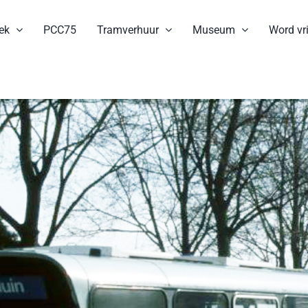
ek
PCC75
Tramverhuur
Museum
Word vri