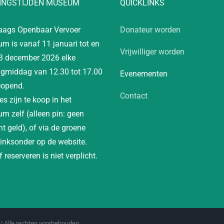
INGSTIJDEN MUSEUM
QUICKLINKS
aags Openbaar Vervoer
Donateur worden
m is vanaf 11 januari tot en
Vrijwilliger worden
3 december 2026 elke
gmiddag van 12.30 tot 17.00
Evenementen
eopend.
Contact
es zijn te koop in het
m zelf (alleen pin: geen
t geld), of via de groene
linksonder op de website.
 reserveren is niet verplicht.
| Alle rechten voorbehouden