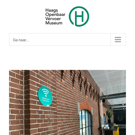
Ga
naar
inhoud
Ga naar...