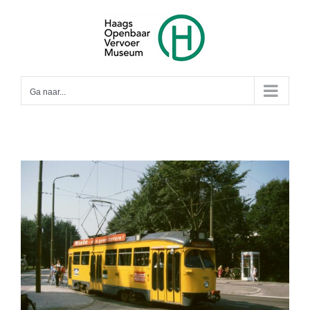
Ga
naar
inhoud
Ga naar...