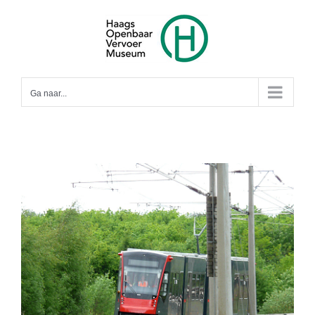
Ga
naar
inhoud
Ga naar...