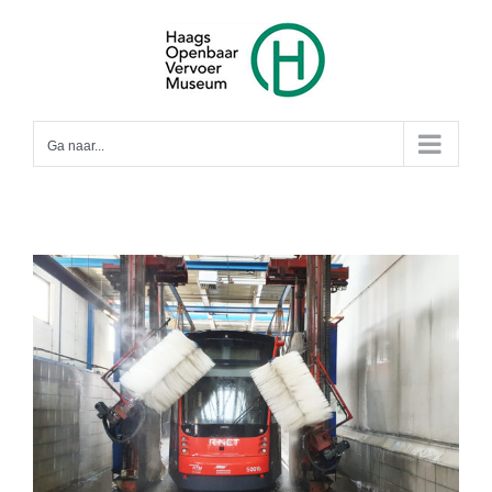
Ga
naar
inhoud
Ga naar...