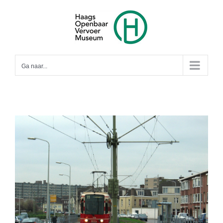
Ga
naar
inhoud
Ga naar...