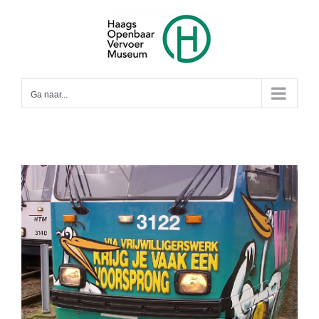
Ga
naar
inhoud
Ga naar...