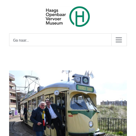
Ga
naar
inhoud
Ga naar...