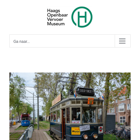
Ga
naar
inhoud
Ga naar...