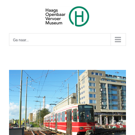
Ga
naar
inhoud
Ga naar...