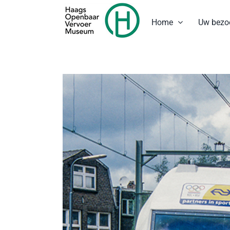
Ga
naar
Home
Uw bezo
inhoud