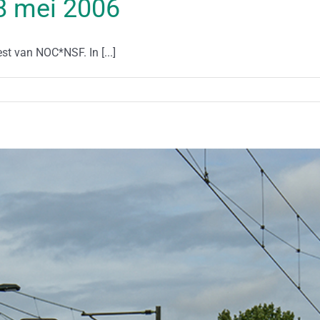
28 mei 2006
 van NOC*NSF. In [...]