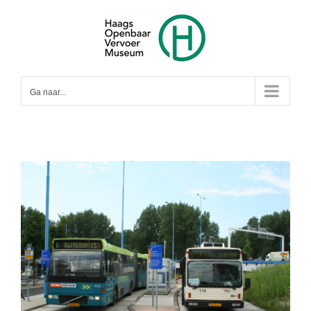
Ga
naar
inhoud
Ga naar...