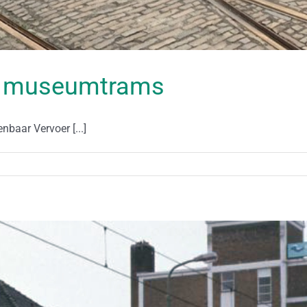
e museumtrams
aar Vervoer [...]