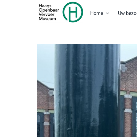
Ga
naar
Home
Uw bezo
inhoud