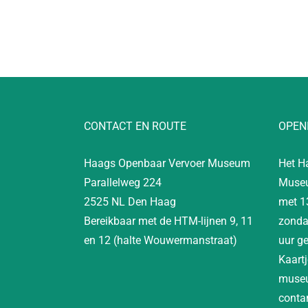
CONTACT EN ROUTE
OPEN
Haags Openbaar Vervoer Museum
Het H
Parallelweg 224
Museu
2525 NL Den Haag
met 1
Bereikbaar met de HTM-lijnen 9, 11
zonda
en 12 (halte Wouwermanstraat)
uur g
Kaartj
museu
contan