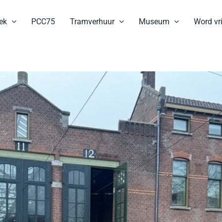
ek
PCC75
Tramverhuur
Museum
Word vri