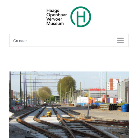
Ga
naar
inhoud
Ga naar...