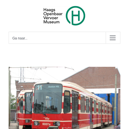
Ga
naar
inhoud
Ga naar...