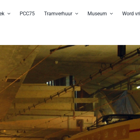
ek
PCC75
Tramverhuur
Museum
Word vri