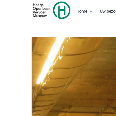
Ga
naar
Home
Uw bezo
inhoud