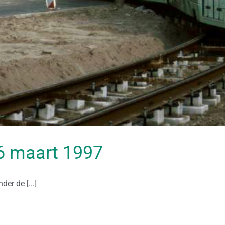
 06 maart 1997
er de [...]